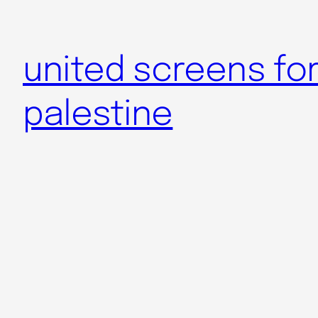
Skip
to
united screens fo
content
palestine