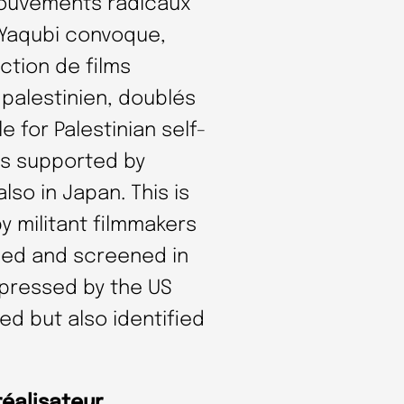
ouvements radicaux
Yaqubi convoque,
ction de films
 palestinien, doublés
 for Palestinian self-
s supported by
so in Japan. This is
by militant filmmakers
bed and screened in
ppressed by the US
ed but also identified
réalisateur