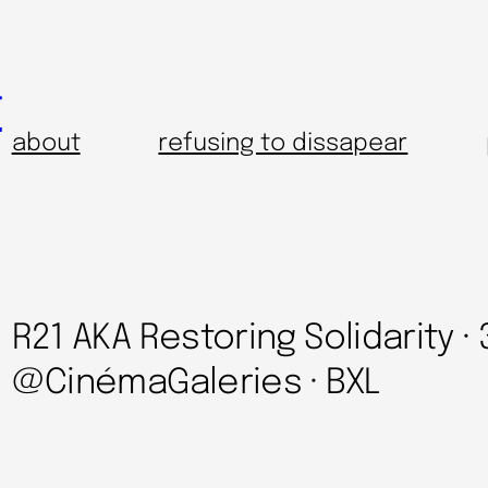
r
about
refusing to dissapear
R21 AKA Restoring Solidarity · 
@CinémaGaleries · BXL